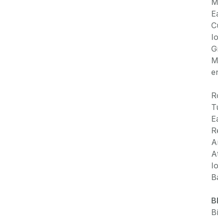
M
E
C
I
G
M
e
R
T
E
R
A
A
I
B
Bl
B