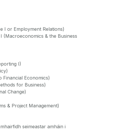
e I or Employment Relations)
 I (Macroeconomics & the Business
eporting I)
icy)
o Financial Economics)
ethods for Business)
onal Change)
tems & Project Management)
a mhairfidh seimeastar amháin i