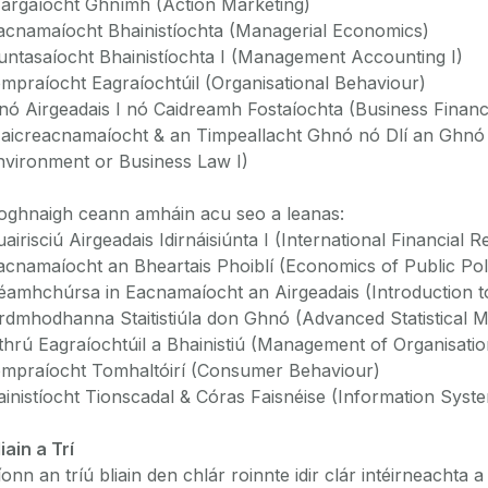
argaíocht Ghnímh (Action Marketing)
acnamaíocht Bhainistíochta (Managerial Economics)
untasaíocht Bhainistíochta I (Management Accounting I)
ompraíocht Eagraíochtúil (Organisational Behaviour)
nó Airgeadais I nó Caidreamh Fostaíochta (Business Financ
aicreacnamaíocht & an Timpeallacht Ghnó nó Dlí an Ghnó
nvironment or Business Law I)
oghnaigh ceann amháin acu seo a leanas:
uairisciú Airgeadais Idirnáisiúnta I (International Financial R
acnamaíocht an Bheartais Phoiblí (Economics of Public Pol
éamhchúrsa in Eacnamaíocht an Airgeadais (Introduction t
rdmhodhanna Staitistiúla don Ghnó (Advanced Statistical M
thrú Eagraíochtúil a Bhainistiú (Management of Organisati
ompraíocht Tomhaltóirí (Consumer Behaviour)
ainistíocht Tionscadal & Córas Faisnéise (Information Sys
iain a Trí
íonn an tríú bliain den chlár roinnte idir clár intéirneachta 