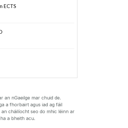
n ECTS
O
 ar an nGaeilge mar chuid de.
a a fhorbairt agus iad ag fáil
h an cháilíocht seo do mhic léinn ar
ha a bheith acu.