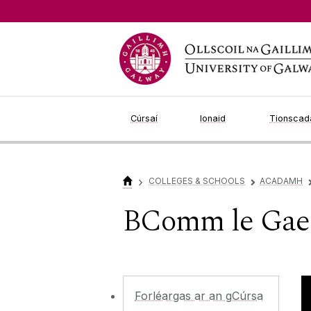
Jump to Content
Cúrsaí
Ionaid
Tionscada
›
COLLEGES & SCHOOLS
ACADAMH
▻
BComm le Gae
Forléargas ar an gCúrsa