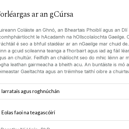
orléargas ar an gCúrsa
uireann Coláiste an Ghnó, an Bheartais Phoiblí agus an Dlí a
comhpháirtíocht le hAcadamh na hOllscolaíochta Gaeilge. Cl
ráchtáil é seo a bhfuil staidéar ar an nGaeilge mar chuid de
éinn a gcuid scileanna teanga a fhorbairt agus iad ag fáil l
gus an chultúir. Feilfidh an cháilíocht seo do mhic léinn ar 
ogha leathan gairmeacha a bheith acu. An buntáiste is mó a
eimeastar Gaeltachta agus an tréimhse taithí oibre a chuirtear
Iarratais agus roghnúchán
Eolas faoi na teagascóirí