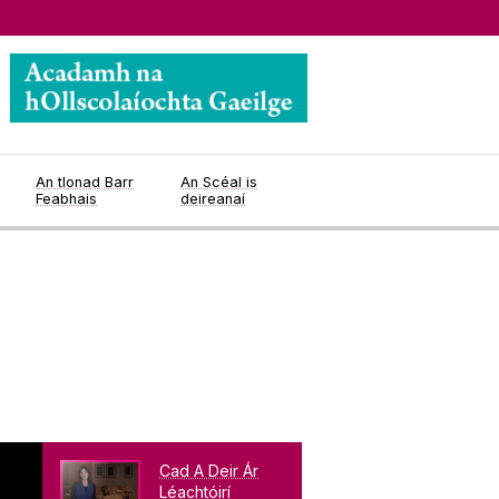
An tIonad Barr
An Scéal is
Feabhais
deireanaí
Cad A Deir Ár
Léachtóirí