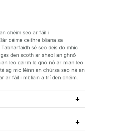
n chéim seo ar fáil i
ár céime ceithre bliana sa
. Tabharfaidh sé seo deis do mhic
éargas den scoth ar shaol an ghnó
mian leo gairm le gnó nó ar mian leo
tá ag mic léinn an chúrsa seo ná an
 ar fáil i mbliain a trí den chéim.