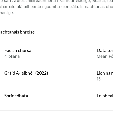
ile san Ardteistiméireacht lena n-áirítear Gaeilge, Béarla, t
bhar eile atá aitheanta i gcomhair iontrála. Is riachtanas c
haeilge.
iachtanais bhreise
Fad an chúrsa
Dáta to
4 bliana
Meán Fó
Gráid A-leibhéil (2022)
Líon na 
15
Spriocdháta
Leibhéa