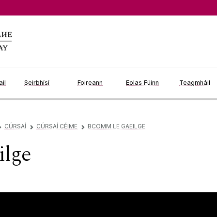
il
Seirbhísí
Foireann
Eolas Fúinn
Teagmháil
CÚRSAÍ
CÚRSAÍ CÉIME
BCOMM LE GAEILGE
▻
▻
▻
ilge