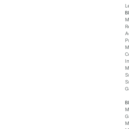
L
B
M
R
A
P
M
C
I
M
S
S
G
B
M
G
M