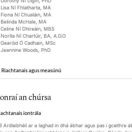
Dorothy Ní Uigín, PhD
Lisa Ní Fhlatharta, MA
Fiona Ní Chualáin, MA
Belinda McHale, MA
Celine Ní Dhireáin, MBS
Noríta Ní Chartúir, BA, A.D.O
Gearóid Ó Cadhain, MSc
Jeannine Woods, PhD
Riachtanais agus measúnú
onraí an chúrsa
iachtanais iontrála
3 Ardleibhéil ar a laghad in dhá ábhar agus pas i gceithre á