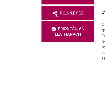
F
ROINN É SEO
C
PRIONTÁIL AN
g
LEATHANACH
T
l
a
r
s