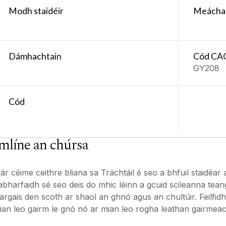
Modh staidéir
Meácha
Dámhachtain
Cód CA
GY208
Cód
mlíne an chúrsa
lár céime ceithre bliana sa Tráchtáil é seo a bhfuil staidéar
abharfaidh sé seo deis do mhic léinn a gcuid scileanna teang
éargais den scoth ar shaol an ghnó agus an chultúir. Feilfid
ian leo gairm le gnó nó ar mian leo rogha leathan gairmeac