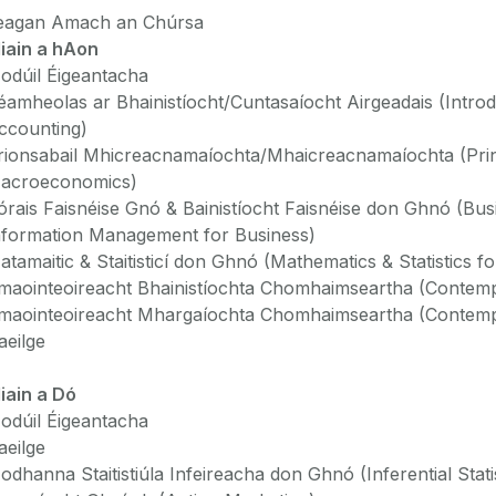
eagan Amach an Chúrsa
liain a hAon
odúil Éigeantacha
éamheolas ar Bhainistíocht/Cuntasaíocht Airgeadais (Intro
ccounting)
rionsabail Mhicreacnamaíochta/Mhaicreacnamaíochta (Prin
acroeconomics)
órais Faisnéise Gnó & Bainistíocht Faisnéise don Ghnó (Bu
nformation Management for Business)
atamaitic & Staitisticí don Ghnó (Mathematics & Statistics f
maointeoireacht Bhainistíochta Chomhaimseartha (Conte
maointeoireacht Mhargaíochta Chomhaimseartha (Contemp
aeilge
liain a Dó
odúil Éigeantacha
aeilge
odhanna Staitistiúla Infeireacha don Ghnó (Inferential Stat