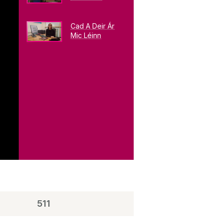
Cad A Deir Ár
Mic Léinn
511