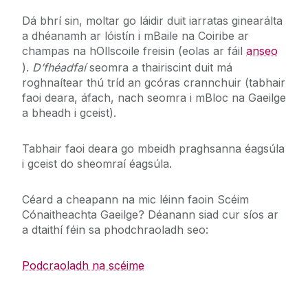
Dá bhrí sin, moltar go láidir duit iarratas ginearálta
a dhéanamh ar lóistín i mBaile na Coiribe ar
champas na hOllscoile freisin (eolas ar fáil
anseo
).
D’fhéadfaí
seomra a thairiscint duit má
roghnaítear thú tríd an gcóras crannchuir (tabhair
faoi deara, áfach, nach seomra i mBloc na Gaeilge
a bheadh i gceist).
Tabhair faoi deara go mbeidh praghsanna éagsúla
i gceist do sheomraí éagsúla.
Céard a cheapann na mic léinn faoin Scéim
Cónaitheachta Gaeilge? Déanann siad cur síos ar
a dtaithí féin sa phodchraoladh seo:
Podcraoladh na scéime