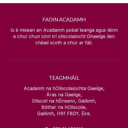
FAOIN ACADAMH
Is é misean an Acadaimh pobal teanga agus léinn
a chur chun cinn trí ollscolaíocht Ghaeilge den
chéad scoth a chur ar fáil.
TEAGMHÁIL
Acadamh na hOllscolaíochta Gaeilge,
Áras na Gaeilge,
Ollscoil na hÉireann, Gaillimh,
Bóthar na hOllscoile,
Gaillimh, H91 F8DY, Éire.