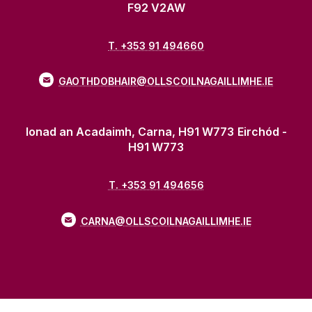
F92 V2AW
T. +353 91 494660
GAOTHDOBHAIR@OLLSCOILNAGAILLIMHE.IE
Ionad an Acadaimh, Carna, H91 W773
Eirchód -
H91 W773
T. +353 91 494656
CARNA@OLLSCOILNAGAILLIMHE.IE