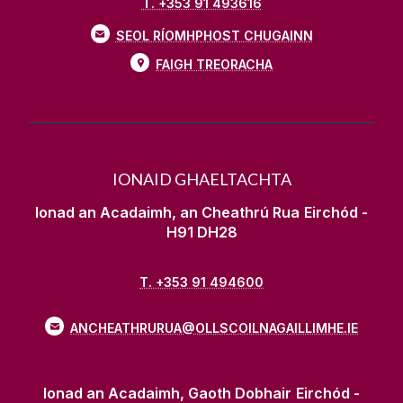
T. +353 91 493616
SEOL RÍOMHPHOST CHUGAINN
FAIGH TREORACHA
IONAID GHAELTACHTA
Ionad an Acadaimh, an Cheathrú Rua
Eirchód -
H91 DH28
T. +353 91 494600
ANCHEATHRURUA@OLLSCOILNAGAILLIMHE.IE
Ionad an Acadaimh, Gaoth Dobhair
Eirchód -