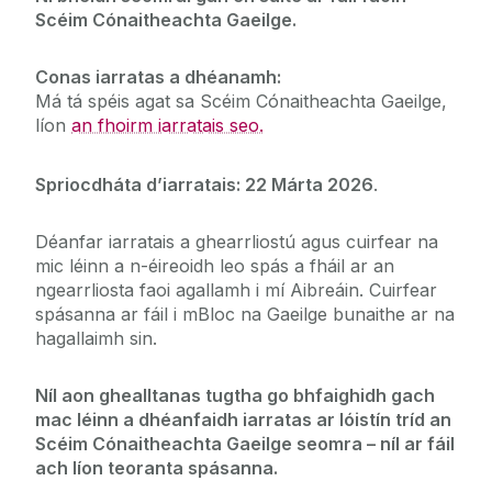
Scéim Cónaitheachta Gaeilge
.
Conas iarratas a dhéanamh:
Má tá spéis agat sa Scéim Cónaitheachta Gaeilge,
líon
an fhoirm iarratais seo.
Spriocdháta d’iarratais: 22 Márta 2026
.
Déanfar iarratais a ghearrliostú agus cuirfear na
mic léinn a n-éireoidh leo spás a fháil ar an
ngearrliosta faoi agallamh i mí Aibreáin. Cuirfear
spásanna ar fáil i mBloc na Gaeilge bunaithe ar na
hagallaimh sin.
Níl aon ghealltanas tugtha go bhfaighidh gach
mac léinn a dhéanfaidh iarratas ar lóistín tríd an
Scéim Cónaitheachta Gaeilge seomra – níl ar fáil
ach líon teoranta spásanna
.