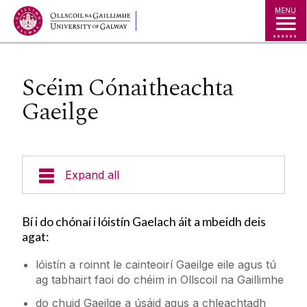
Jump to Content
MENU
Scéim Cónaitheachta
Gaeilge
Expand all
Cúrsaí
Bí i do chónaí i lóistín Gaelach áit a mbeidh deis
agat:
Ionaid
lóistín a roinnt le cainteoirí Gaeilge eile agus tú
ag tabhairt faoi do chéim in Ollscoil na Gaillimhe
Tionscadail
do chuid Gaeilge a úsáid agus a chleachtadh