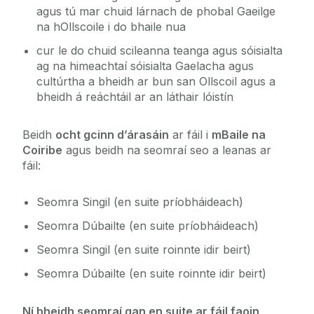
agus tú mar chuid lárnach de phobal Gaeilge
Seirbhísí don Ollscoil
na hOllscoile i do bhaile nua
cur le do chuid scileanna teanga agus sóisialta
Foireann
ag na himeachtaí sóisialta Gaelacha agus
cultúrtha a bheidh ar bun san Ollscoil agus a
Eolas Fúinn
bheidh á reáchtáil ar an láthair lóistín
Beidh
ocht gcinn d’árasáin
ar fáil i
mBaile na
Teagmháil
Coiribe
agus beidh na seomraí seo a leanas ar
fáil:
An tIonad Barr Feabhais
Seomra Singil (en suite príobháideach)
An Scéal is deireanaí
Seomra Dúbailte (en suite príobháideach)
Seomra Singil (en suite roinnte idir beirt)
Scéim Cónaitheachta Gaeilge
Seomra Dúbailte (en suite roinnte idir beirt)
Ní bheidh seomraí gan en suite ar fáil faoin